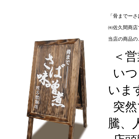
「骨までーさ
㈲佐久間商店
当店の商品の
＜営
いつ
いま
突然
騰、